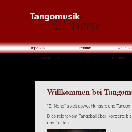
Repertoire
Termine
Veransta
Impressum/Kontakt
Hörbeispiel
Willkommen bei Tangomu
“El Norte” spielt abwechlungsreiche Tangomu
Dies reicht vom Tangoball über Konzerte bi
und Festen.